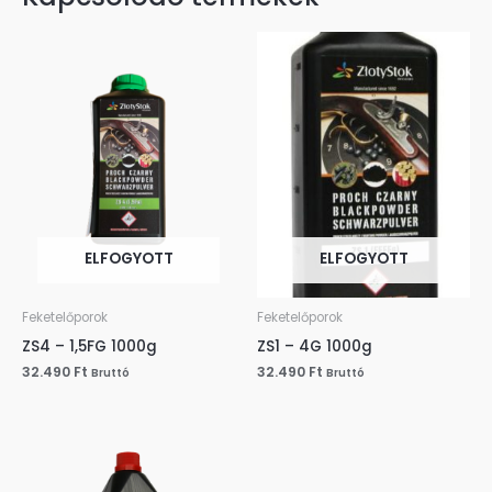
ELFOGYOTT
ELFOGYOTT
Feketelőporok
Feketelőporok
ZS4 – 1,5FG 1000g
ZS1 – 4G 1000g
32.490
Ft
32.490
Ft
Bruttó
Bruttó