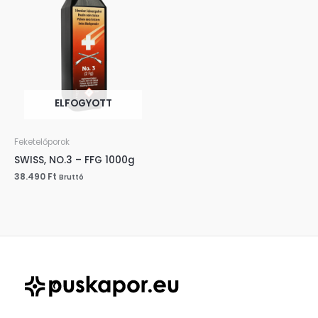
ELFOGYOTT
Feketelőporok
SWISS, NO.3 – FFG 1000g
38.490
Ft
Bruttó