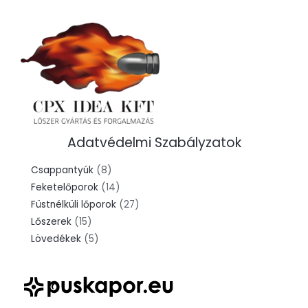
Adatvédelmi Szabályzatok
8
Csappantyúk
8
termék
14
Feketelőporok
14
termék
27
Füstnélküli lőporok
27
15
termék
Lőszerek
15
termék
5
Lövedékek
5
termék