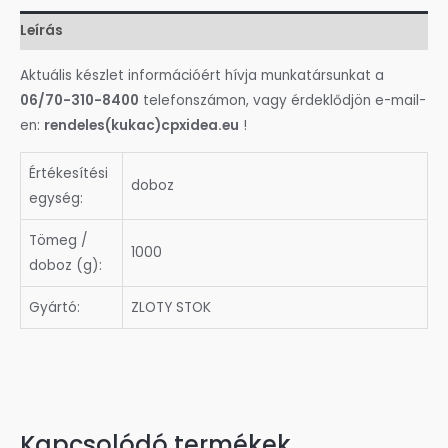
Leírás
Aktuális készlet információért hívja munkatársunkat a
06/70-310-8400
telefonszámon, vagy érdeklődjön e-mail-
en:
rendeles(kukac)cpxidea.eu
!
Értékesítési
doboz
egység:
Tömeg /
1000
doboz (g):
Gyártó:
ZLOTY STOK
Kapcsolódó termékek