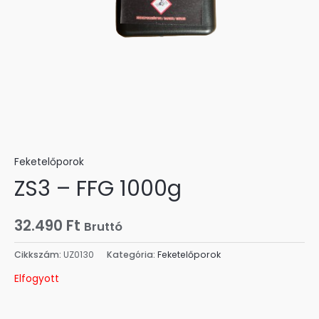
Feketelőporok
ZS3 – FFG 1000g
32.490
Ft
Bruttó
Cikkszám:
UZ0130
Kategória:
Feketelőporok
Elfogyott