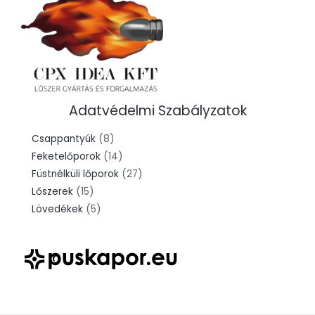
Adatvédelmi Szabályzatok
8
Csappantyúk
8
termék
14
Feketelőporok
14
termék
27
Füstnélküli lőporok
27
15
termék
Lőszerek
15
termék
5
Lövedékek
5
termék