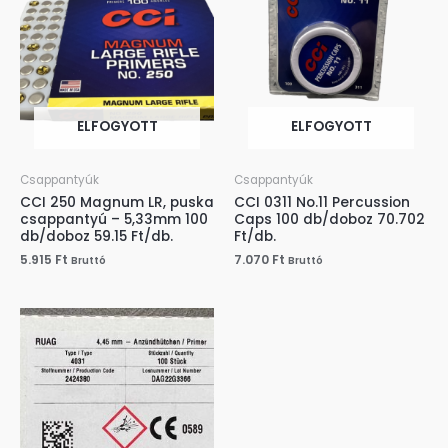
ELFOGYOTT
ELFOGYOTT
Csappantyúk
Csappantyúk
CCI 250 Magnum LR, puska
CCI 0311 No.11 Percussion
csappantyú – 5,33mm 100
Caps 100 db/doboz 70.702
db/doboz 59.15 Ft/db.
Ft/db.
5.915
Ft
7.070
Ft
Bruttó
Bruttó