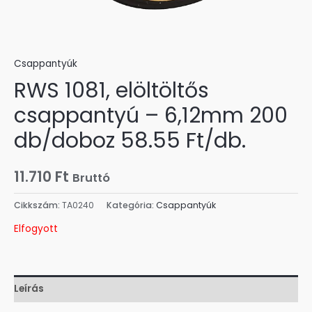
Csappantyúk
RWS 1081, elöltöltős
csappantyú – 6,12mm 200
db/doboz 58.55 Ft/db.
11.710
Ft
Bruttó
Cikkszám:
TA0240
Kategória:
Csappantyúk
Elfogyott
Leírás