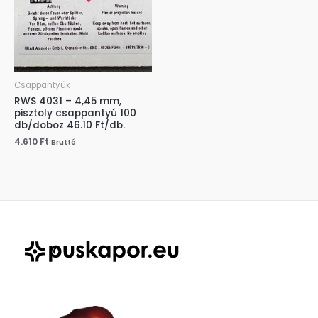
Csappantyúk
RWS 4031 – 4,45 mm,
pisztoly csappantyú 100
db/doboz 46.10 Ft/db.
4.610
Ft
Bruttó