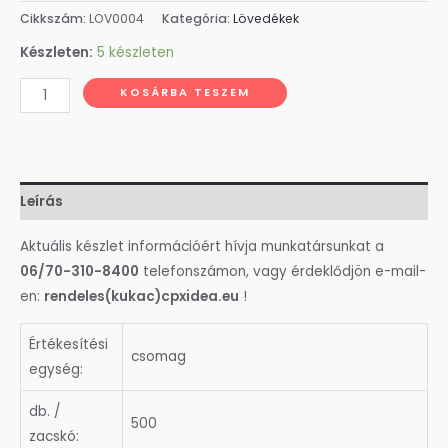
Cikkszám:
LOV0004
Kategória:
Lövedékek
Készleten:
5 készleten
Makarov
KOSÁRBA TESZEM
9mm
RN
FMJ
Rézköpenyes
Leírás
ólom
lövedék
Aktuális készlet információért hívja munkatársunkat a
6
06/70-310-8400
telefonszámon, vagy érdeklődjön e-mail-
gramm
en:
rendeles(kukac)cpxidea.eu
!
500
db/csomag
Értékesítési
csomag
37
egység:
Ft/db.
db. /
mennyiség
500
zacskó: