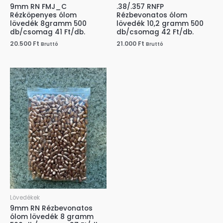
9mm RN FMJ_C
.38/.357 RNFP
Rézköpenyes ólom
Rézbevonatos ólom
lövedék 8gramm 500
lövedék 10,2 gramm 500
db/csomag 41 Ft/db.
db/csomag 42 Ft/db.
20.500
Ft
21.000
Ft
Bruttó
Bruttó
Lövedékek
9mm RN Rézbevonatos
ólom lövedék 8 gramm