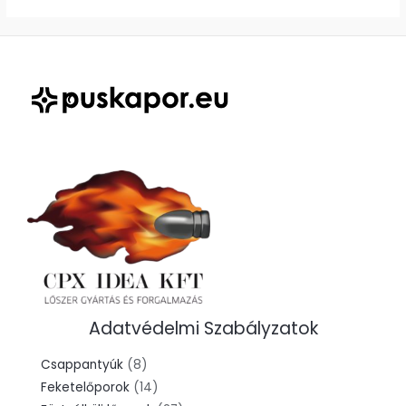
Adatvédelmi Szabályzatok
8
Csappantyúk
8
termék
14
Feketelőporok
14