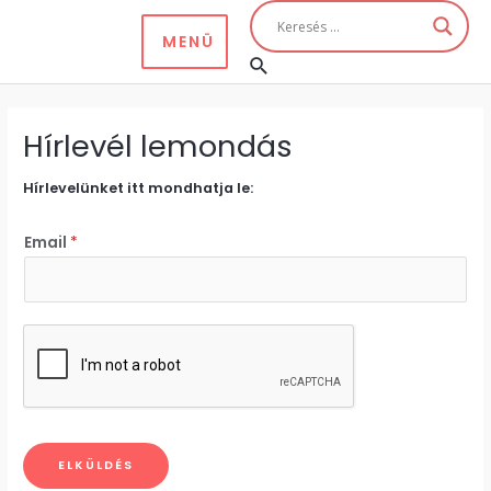
Skip
to
MENÜ
MAIN
Keresés
content
MENU
Hírlevél lemondás
Hírlevelünket itt mondhatja le:
Email
*
ELKÜLDÉS